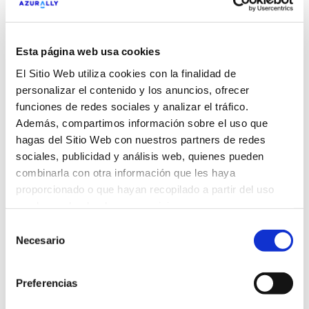
El globo
México
Sector:
Retailer
Esta página web usa cookies
Idiomas:
Español
El Sitio Web utiliza cookies con la finalidad de
personalizar el contenido y los anuncios, ofrecer
funciones de redes sociales y analizar el tráfico.
Además, compartimos información sobre el uso que
hagas del Sitio Web con nuestros partners de redes
sociales, publicidad y análisis web, quienes pueden
combinarla con otra información que les haya
Majorica
España
proporcionado o que hayan recopilado a partir del uso
Sector:
Retailer
que hayas hecho de sus servicios.
Idiomas:
Español
Selección
Necesario
de
consentimiento
Preferencias