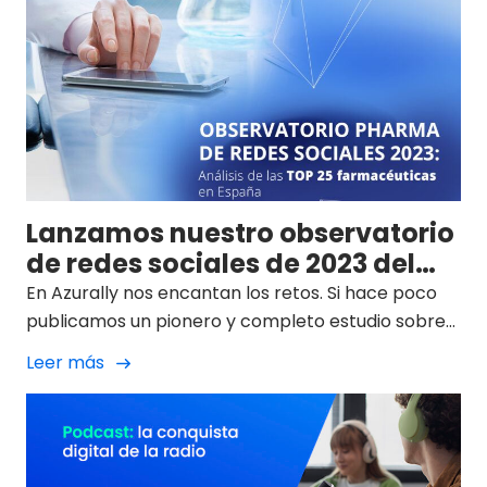
746 millones, cifra que se estima que supere los
800 en un par de años.
Lanzamos nuestro observatorio
de redes sociales de 2023 del
sector pharma
En Azurally nos encantan los retos. Si hace poco
publicamos un pionero y completo estudio sobre
SEO en la industria farmacéutica española
Leer más
(estudio sobre el posicionamiento orgánico en
buscadores) desde nuestro área de Life Science, el
siguiente paso lo tuvimos claro desde el principio:
las RRSS del sector en nuestro país.