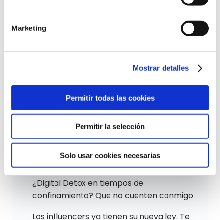
¿Los mejores claims de la historia lo
fueron en sus inicios?
Marketing
Creatividad: La evolución de la publicidad
para captar la atención del público
Mostrar detalles
Lanzamos nuestro observatorio de redes
sociales de 2023 del sector pharma
Permitir todas las cookies
Más rápido que las joyas del Rally Clásico
Permitir la selección
Mallorca
Mejora el engagement en tu estrategia de
Solo usar cookies necesarias
redes sociales
¿Digital Detox en tiempos de
confinamiento? Que no cuenten conmigo
Los influencers ya tienen su nueva ley. Te