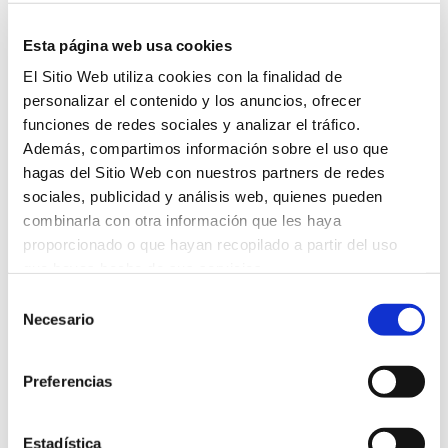
completa, esto es, una conducta en la que el
usurpador actúe como el suplantado de manera
Esta página web usa cookies
prolongada en el tiempo, por la que, según el
El Sitio Web utiliza cookies con la finalidad de
artículo 401 de
l
código penal
el infractor de la
personalizar el contenido y los anuncios, ofrecer
suplantación de identidad en redes sociales, y
funciones de redes sociales y analizar el tráfico.
fuera de ellas, podría enfrentarse a una
pena de
Además, compartimos información sobre el uso que
prisión de seis meses a tres años
, como autor de
hagas del Sitio Web con nuestros partners de redes
sociales, publicidad y análisis web, quienes pueden
un
delito de usurpación del estado civil
.
combinarla con otra información que les haya
proporcionado o que hayan recopilado a partir del uso
En cualquier caso,
la persona afectada puede
que hayas hecho de sus servicios.
exigir una indemnización
por los perjuicios o
Selección
daños morales que le haya causado la
Necesario
de
suplantación de identidad en sus redes sociales.
consentimiento
Preferencias
Listado de publicaciones Social
Media
Estadística