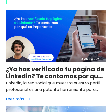
¿Ya has verificado tu página de
Linkedin? Te contamos por qué
es importante
Linkedin, la red social que muestra nuestro perfil
profesional es una potente herramienta para
conectar con la comunidad global de nuestro
Leer más
gremio y clientes potenciales. Sus usuarios no
dejan de crecer y el pasado 2023 alcanzaban los