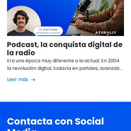
Podcast, la conquista digital de
la radio
Era una época muy diferente a la actual. En 2004
la revolución digital, todavía en pañales, avanzaba
a pasos de gigante. La industria musical temblaba
Leer más
en medio de una tormenta sin precedentes
propiciada por el auge del MP3, la piratería, las
grandes plataformas P2P de intercambio de
archivos y un dispositivo que lo cambiaría todo: el
Ipod.
Contacta con Social