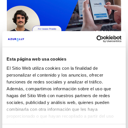
¿Ya has verificado tu página de
Linkedin? Te contamos por qué
es importante
Linkedin, la red social que muestra nuestro perfil
Esta página web usa cookies
profesional es una potente herramienta para
El Sitio Web utiliza cookies con la finalidad de
conectar con la comunidad global de nuestro
personalizar el contenido y los anuncios, ofrecer
Leer más
gremio y clientes potenciales. Sus usuarios no
funciones de redes sociales y analizar el tráfico.
dejan de crecer y el pasado 2023 alcanzaban los
Además, compartimos información sobre el uso que
hagas del Sitio Web con nuestros partners de redes
746 millones, cifra que se estima que supere los
sociales, publicidad y análisis web, quienes pueden
800 en un par de años.
combinarla con otra información que les haya
proporcionado o que hayan recopilado a partir del uso
que hayas hecho de sus servicios.