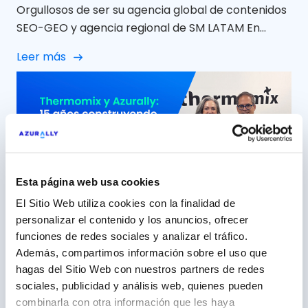
Orgullosos de ser su agencia global de contenidos
SEO-GEO y agencia regional de SM LATAM En
Azurally celebramos 12 años de colaboración con
Leer más
Minor Hotels Europe & Americas (NH Hoteles) una
relación que, con el paso del tiempo, ha ido mucho
más allá de un proyecto puntual para convertirse
en una alianza sólida, cercana y […]
Esta página web usa cookies
El Sitio Web utiliza cookies con la finalidad de
personalizar el contenido y los anuncios, ofrecer
funciones de redes sociales y analizar el tráfico.
15 años construyendo junto a
Además, compartimos información sobre el uso que
Thermomix, una marca ‘aliada’
hagas del Sitio Web con nuestros partners de redes
sociales, publicidad y análisis web, quienes pueden
5 mayo 2026
combinarla con otra información que les haya