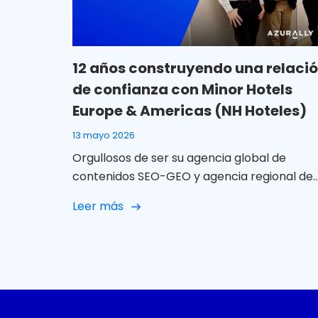
12 años construyendo una relaci
de confianza con Minor Hotels
Europe & Americas (NH Hoteles)
13 mayo 2026
Orgullosos de ser su agencia global de
contenidos SEO-GEO y agencia regional de
SM LATAM En Azurally celebramos 12 años d
Leer más
colaboración con Minor Hotels Europe &
Americas (NH Hoteles) una relación que, co
el paso del tiempo, ha ido mucho más allá d
un proyecto puntual para convertirse en u
alianza sólida, cercana y […]